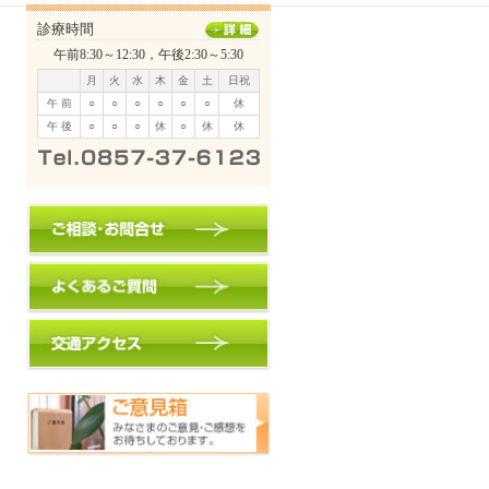
診療時間
午前8:30～12:30，午後2:30～5:30
月
火
水
木
金
土
日祝
午 前
○
○
○
○
○
○
休
午 後
○
○
○
休
○
休
休