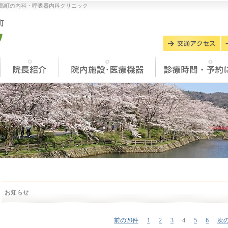
高町の内科・呼吸器内科クリニック
お知らせ
投
前の20件
1
2
3
4
5
6
次の