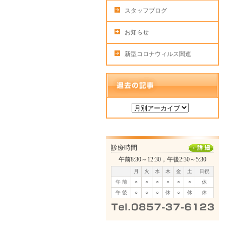
スタッフブログ
お知らせ
新型コロナウィルス関連
診療時間
午前8:30～12:30，午後2:30～5:30
月
火
水
木
金
土
日祝
午 前
○
○
○
○
○
○
休
午 後
○
○
○
休
○
休
休