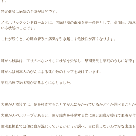
す。
特定健診は病気の予防が目的です。
メタボリックシンドロームとは、内臓脂肪の蓄積を第一条件として、高血圧、糖尿
いる状態のことです。
これが続くと、心臓血管系の病気を引き起こす危険性が高くなります。
肺がん検診は、症状の出ないうちに検診を受診し、早期発見し早期のうちに治療す
肺がんは日本人のがんによる死亡数のトップを続けています。
早期治療で約８割が治るようになりました。
大腸がん検診では、便を検査することでがんにかかっているかどうか調べることが
大腸がんやポリープがあると、便が腸内を移動する際に便と組織が擦れて血液が付
便潜血検査では便に血が混じっているかどうか調べ、目に見えないわずかな出血も