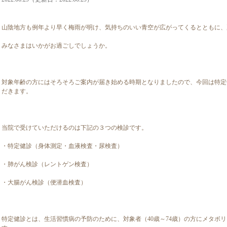
山陰地方も例年より早く梅雨が明け、気持ちのいい青空が広がってくるとともに、
みなさまはいかがお過ごしでしょうか。
対象年齢の方にはそろそろご案内が届き始める時期となりましたので、今回は特定
だきます。
当院で受けていただけるのは下記の３つの検診です。
・特定健診（身体測定・血液検査・尿検査）
・肺がん検診（レントゲン検査）
・大腸がん検診（便潜血検査）
特定健診とは、生活習慣病の予防のために、対象者（40歳～74歳）の方にメタボ