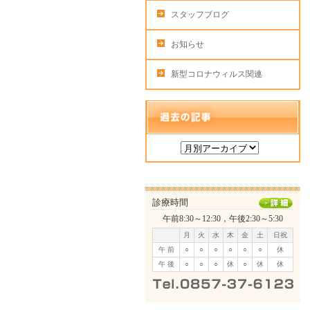
スタッフブログ
お知らせ
新型コロナウィルス関連
診療時間
午前8:30～12:30，午後2:30～5:30
月
火
水
木
金
土
日祝
午 前
○
○
○
○
○
○
休
午 後
○
○
○
休
○
休
休