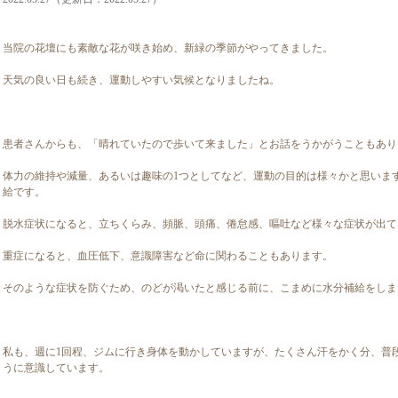
当院の花壇にも素敵な花が咲き始め、新緑の季節がやってきました。
天気の良い日も続き、運動しやすい気候となりましたね。
患者さんからも、「晴れていたので歩いて来ました」とお話をうかがうこともあり
体力の維持や減量、あるいは趣味の1つとしてなど、運動の目的は様々かと思いま
給です。
脱水症状になると、立ちくらみ、頻脈、頭痛、倦怠感、嘔吐など様々な症状が出て
重症になると、血圧低下、意識障害など命に関わることもあります。
そのような症状を防ぐため、のどが渇いたと感じる前に、こまめに水分補給をしま
私も、週に1回程、ジムに行き身体を動かしていますが、たくさん汗をかく分、普
うに意識しています。