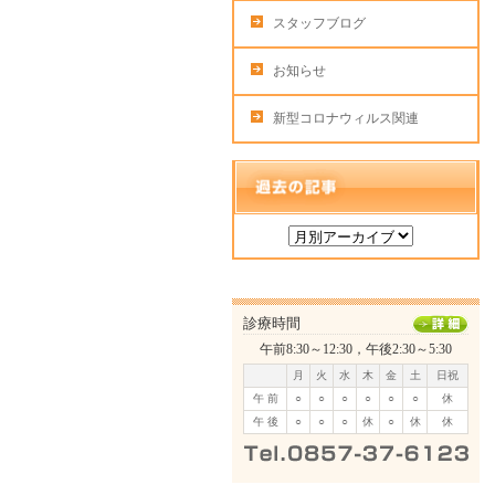
スタッフブログ
お知らせ
新型コロナウィルス関連
診療時間
午前8:30～12:30，午後2:30～5:30
月
火
水
木
金
土
日祝
午 前
○
○
○
○
○
○
休
午 後
○
○
○
休
○
休
休