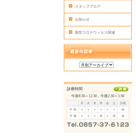
スタッフブログ
お知らせ
新型コロナウィルス関連
診療時間
午前8:30～12:30，午後2:30～5:30
月
火
水
木
金
土
日祝
午 前
○
○
○
○
○
○
休
午 後
○
○
○
休
○
休
休