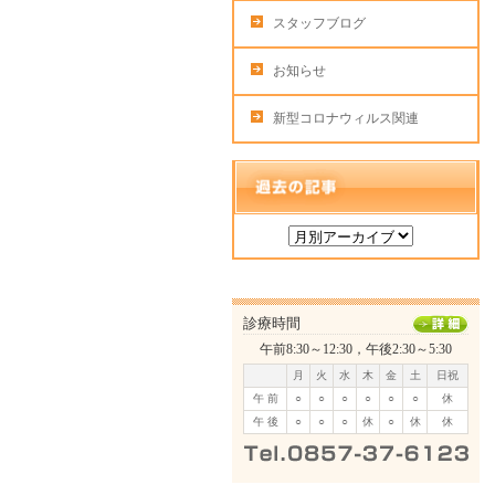
スタッフブログ
お知らせ
新型コロナウィルス関連
診療時間
午前8:30～12:30，午後2:30～5:30
月
火
水
木
金
土
日祝
午 前
○
○
○
○
○
○
休
午 後
○
○
○
休
○
休
休